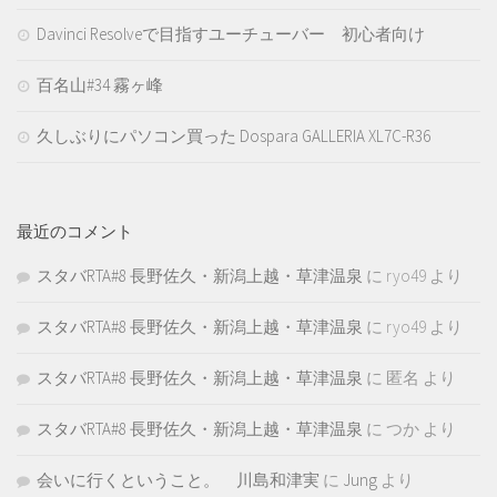
Davinci Resolveで目指すユーチューバー 初心者向け
百名山#34 霧ヶ峰
久しぶりにパソコン買った Dospara GALLERIA XL7C-R36
最近のコメント
スタバRTA#8 長野佐久・新潟上越・草津温泉
に
ryo49
より
スタバRTA#8 長野佐久・新潟上越・草津温泉
に
ryo49
より
スタバRTA#8 長野佐久・新潟上越・草津温泉
に
匿名
より
スタバRTA#8 長野佐久・新潟上越・草津温泉
に
つか
より
会いに行くということ。 川島和津実
に
Jung
より