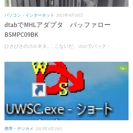
パソコン・インターネット
2013年4月30日
dtabでMHLアダプタ バッファロー
BSMPC09BK
ひさびさのdtabネタ。 こないだ、dtabでバック・...
0
携帯・デジカメ
2013年4月29日