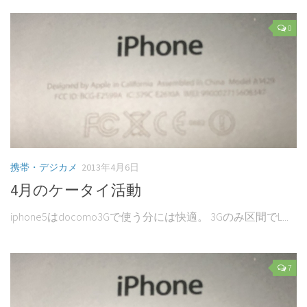
0
携帯・デジカメ
2013年4月6日
4月のケータイ活動
iphone5はdocomo3Gで使う分には快適。 3Gのみ区間でL...
7