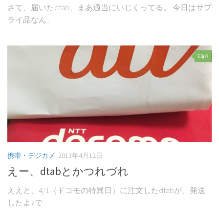
さて、届いたdtab、まあ適当にいじくってる。 今日はサプ
ライ品なん...
0
携帯・デジカメ
2013年4月12日
えー、dtabとかつれづれ
ええと、4/1（ドコモの特異日）に注文したdtabが、発送
したよ♪で...