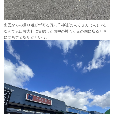
出雲からの帰り道必ず寄る万九千神社(まんくせんじんじゃ)。
なんでも出雲大社に集結した国中の神々が元の国に戻るとき
に立ち寄る場所だという。