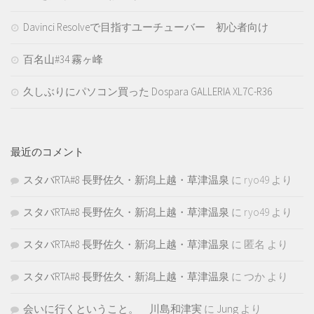
Davinci Resolveで目指すユーチューバー 初心者向け
百名山#34 霧ヶ峰
久しぶりにパソコン買った Dospara GALLERIA XL7C-R36
最近のコメント
スタバRTA#8 長野佐久・新潟上越・草津温泉
に
ryo49
より
スタバRTA#8 長野佐久・新潟上越・草津温泉
に
ryo49
より
スタバRTA#8 長野佐久・新潟上越・草津温泉
に
匿名
より
スタバRTA#8 長野佐久・新潟上越・草津温泉
に
つか
より
会いに行くということ。 川島和津実
に
Jung
より