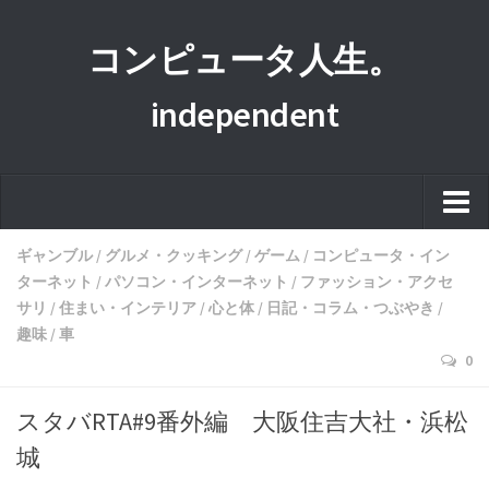
コンピュータ人生。
independent
ホーム
ギャンブル
/
グルメ・クッキング
/
ゲーム
/
コンピュータ・イン
ターネット
/
パソコン・インターネット
/
ファッション・アクセ
このサイトについて
サリ
/
住まい・インテリア
/
心と体
/
日記・コラム・つぶやき
/
プライバシーポリシー
趣味
/
車
0
運営者情報
スタバRTA#9番外編 大阪住吉大社・浜松
城