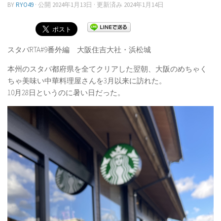
BY
RYO49
· 公開
2024年1月13日
· 更新済み
2024年1月14日
スタバRTA#9番外編 大阪住吉大社・浜松城
本州のスタバ都府県を全てクリアした翌朝、大阪のめちゃく
ちゃ美味い中華料理屋さんを3月以来に訪れた。
10月28日というのに暑い日だった。