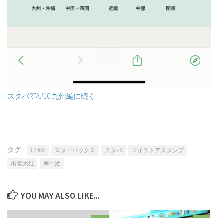
スタバRTA#10 九州編に続く
タグ:
LS460
スターバックス
スタバ
マイストアスタンプ
出雲大社
車中泊
YOU MAY ALSO LIKE...