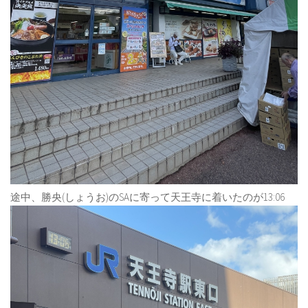
途中、勝央(しょうお)のSAに寄って天王寺に着いたのが13:06