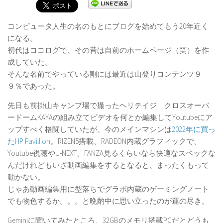
コンピュータ人生の名のもとにブログを始めてもう20年近く
になる。
初代はココログで、その昔は自前のホームページ（笑）を作
成していた。
そんな名前でやっている割には最近は山登りコンテンツ９
９％であった。
先日も前掛山キャンプ場で撮ったヘリテイジ クロスオーバ
ードームKAYAの組み立てビデオを何とか編集してYoutubeにア
ップすべく格闘していたが、今のメインマシンは
2022年に買っ
たHP Pavillion。
RIZEN5搭載、RADEON内蔵グラフィックで、
Youtube視聴やU-NEXT、FANZA見るくらいなら快適なスペックな
んだけれどもいざ動画編集をするとなると、まったくもって
動かない。
じゃあ動画編集用に型落ちでグラボ内蔵のゲーミングノート
でも物色するか。。。と晩酌中に思い立ったのが運の尽き。
Geminiに聞いてみたところ、32GBのメモリ搭載PCだとどうも