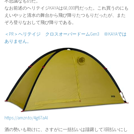
不思議なものだ。
なお前述のヘリテイジKAYAは68,000円だった。これ買うのにも
えいやッと清水の舞台から飛び降りたつもりだったが、また
ぞろ登りなおして飛び降りである。
＜PR＞ヘリテイジ クロスオーバードームGen3 ※KAYAでは
ありません。
https://amzn.to/4g67aAl
酒の勢いも助けに、さすがに一括払いは躊躇して3回払いにし