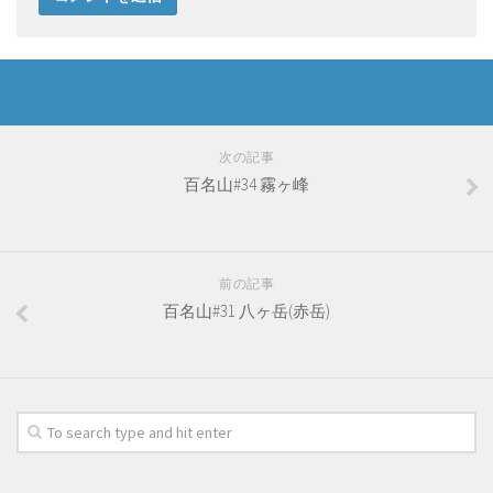
次の記事
百名山#34 霧ヶ峰
前の記事
百名山#31 八ヶ岳(赤岳)