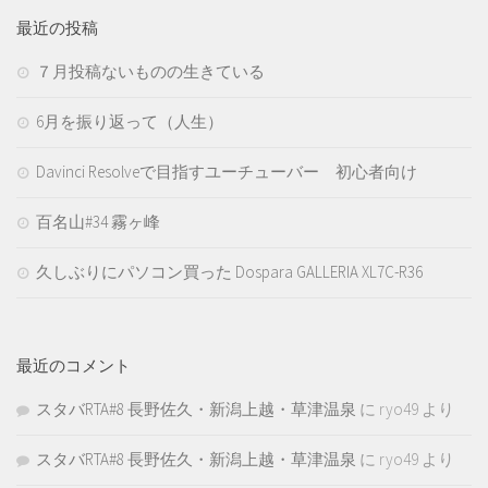
最近の投稿
７月投稿ないものの生きている
6月を振り返って（人生）
Davinci Resolveで目指すユーチューバー 初心者向け
百名山#34 霧ヶ峰
久しぶりにパソコン買った Dospara GALLERIA XL7C-R36
最近のコメント
スタバRTA#8 長野佐久・新潟上越・草津温泉
に
ryo49
より
スタバRTA#8 長野佐久・新潟上越・草津温泉
に
ryo49
より