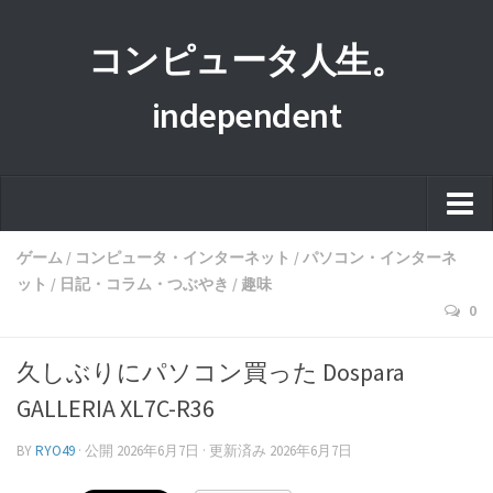
コンピュータ人生。
independent
ホーム
ゲーム
/
コンピュータ・インターネット
/
パソコン・インターネ
ット
/
日記・コラム・つぶやき
/
趣味
このサイトについて
0
プライバシーポリシー
久しぶりにパソコン買った Dospara
運営者情報
GALLERIA XL7C-R36
BY
RYO49
· 公開
2026年6月7日
· 更新済み
2026年6月7日