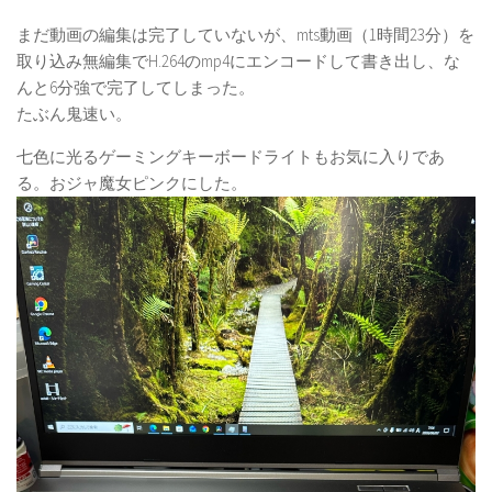
まだ動画の編集は完了していないが、mts動画（1時間23分）を
取り込み無編集でH.264のmp4にエンコードして書き出し、な
んと6分強で完了してしまった。
たぶん鬼速い。
七色に光るゲーミングキーボードライトもお気に入りであ
る。おジャ魔女ピンクにした。