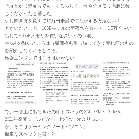
15万とか（型落ちでも）するらしく、昨今のメモリ高騰は嘘
じゃなかったと感じた。
少し聞き方を変えて10万円未満で何とかする方法ない？
ときいたところ、16GBモデルの型落ちを買って、1.5万くらい
出して+16GBメモリを買いなさいとの示唆。
生成AIの賢いところは市場価格も引っ張ってきて売れ筋のもの
を紹介してくれるところ。
検索エンジンではこうはいかない。
で、一番上に出てきたのがドスパラのGALLERIA XL7C-R36。
2021年発売モデルだから、hp Pavillionより古い。
が、そこはゲーミングノートパソコン。
簡単なスペックを書くと