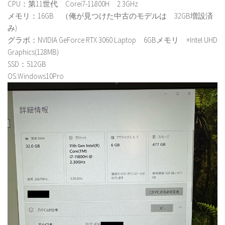
CPU：第11世代 Corei7-11800H 2.3GHz
メモリ：16GB （俺が見つけた中古のモデルは 32GB増設済
み)
グラボ：NVIDIA GeForce RTX 3060 Laptop 6GBメモリ +Intel UHD
Graphics(128MB)
SSD：512GB
OS:Windows10Pro