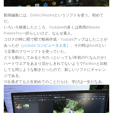
動画編集には、DaVinci Resolveというソフトを使う。初めて
だ。
いろいろ検索したところ、Youtuberの多くは商用のAdobe
Premire Pro一択らしいけど、なんせ素人。
コロナの時に暇で暇で動画作成・Youtubeアップはしたことが
あったが
（youtube:コンピュータ人生）
、その時はAviutilとい
う定番のフリーソフトを使っていた。
どうも動かしてみると今の（といっても5年前のPCなんだが）
ハードウエアをあまり活かしきれてないようでPavillionと比較
しても同じような動きだったので、新しいソフトにチャレン
ジである。
50を過ぎても人生初めてのことだらけ。学びは一生だなあ。