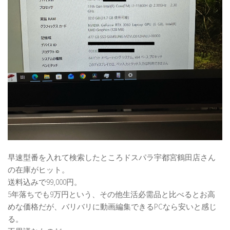
早速型番を入れて検索したところドスパラ宇都宮鶴田店さん
の在庫がヒット。
送料込みで99,000円。
5年落ちでも9万円という、その他生活必需品と比べるとお高
めな価格だが、バリバリに動画編集できるPCなら安いと感じ
る。