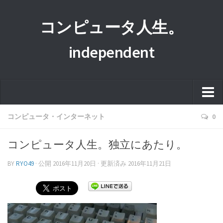
コンピュータ人生。
independent
ホーム
コンピュータ・インターネット
0
このサイトについて
コンピュータ人生。独立にあたり。
プライバシーポリシー
BY
RYO49
· 公開
2016年11月20日
· 更新済み
2016年11月21日
運営者情報