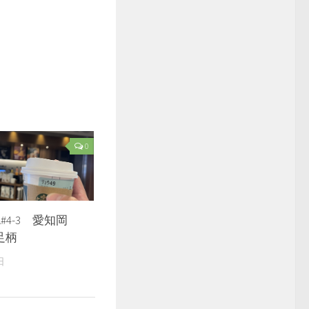
0
#4-3 愛知岡
足柄
日