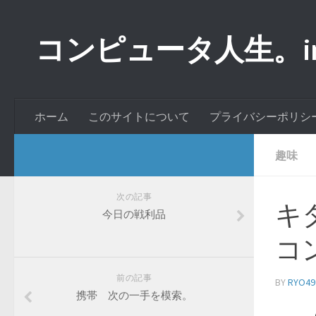
コンピュータ人生。inde
ホーム
このサイトについて
プライバシーポリシ
趣味
次の記事
キ
今日の戦利品
コ
前の記事
BY
RYO49
携帯 次の一手を模索。