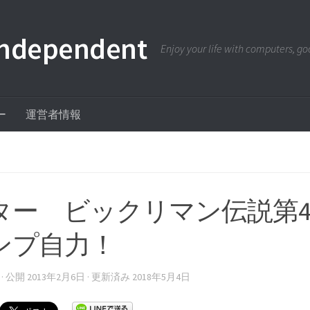
pendent
Enjoy your life with computers, goo
ー
運営者情報
ター ビックリマン伝説第
ンプ自力！
· 公開
2013年2月6日
· 更新済み
2018年5月4日