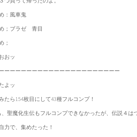
３つ買って帰ったのよ。
め：風車鬼
め；ブラゼ 青目
め；
おおッ
ーーーーーーーーーーーーーーーーーーーーーー
たよッ
みたら154枚目にして43種フルコンプ！
も、聖魔化生伝もフルコンプできなかったが、伝説４は
自力で、集めたった！