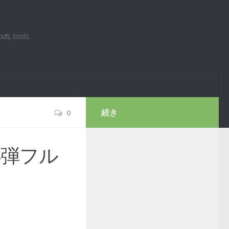
ds, tools.
0
続き
4弾フル