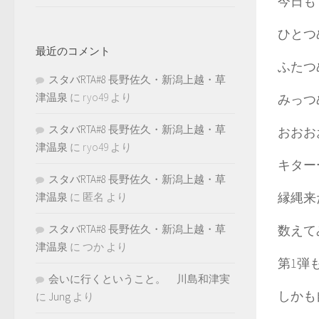
今日も
ひとつ
最近のコメント
ふたつ
スタバRTA#8 長野佐久・新潟上越・草
津温泉
に
ryo49
より
みっつ
スタバRTA#8 長野佐久・新潟上越・草
おおお
津温泉
に
ryo49
より
キター
スタバRTA#8 長野佐久・新潟上越・草
縁縄来
津温泉
に
匿名
より
スタバRTA#8 長野佐久・新潟上越・草
数えて
津温泉
に
つか
より
第1弾
会いに行くということ。 川島和津実
しかも
に
Jung
より