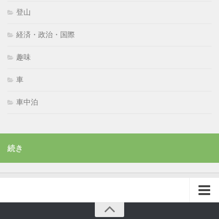
登山
経済・政治・国際
趣味
車
車中泊
続き