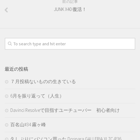
前の記事
JUNK X40 復活！
最近の投稿
７月投稿ないものの生きている
6月を振り返って（人生）
Davinci Resolveで目指すユーチューバー 初心者向け
百名山#34 霧ヶ峰
久しぶりにパソコン買った Dospara GALLERIA XL7C-R36