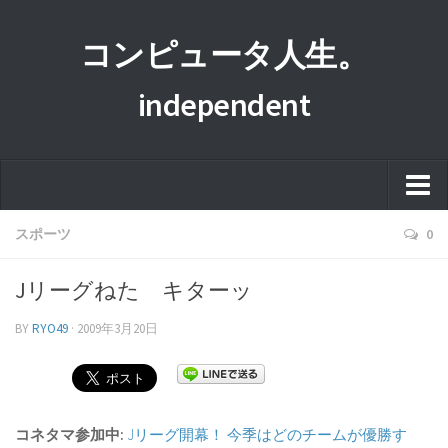
コンピュータ人生。
independent
ホーム
スポーツ
0
このサイトについて
Jリーグねた キターッ
プライバシーポリシー
BY
RYO49
·
2009年3月20日
運営者情報
コネタマ参加中:
Jリーグ開幕！ 今季はどのチームが優勝す