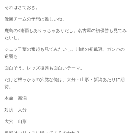
それはさておき。
優勝チームの予想は難しいね。
鹿島の3連覇もありっちゃありだし。名古屋の初優勝も見てみ
たいし。
ジェフ千葉の奮起も見てみたいし。川崎の初戴冠、ガンバの
逆襲も
面白そう。レッズ復興も面白いテーマ。
だけど根っからの穴党な俺は、大分・山形・新潟あたりに期
待。
本命 新潟
対抗 大分
大穴 山形
俊輔はマリノスに帰ってくるのかね？