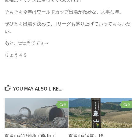
そもそも今年はワールドカップ出場が微妙な、大事な年。
ぜひとも出場を決めて、Jリーグも盛り上げていってもらいた
い。
あと、toto当ててぇ～
りょう４９
YOU MAY ALSO LIKE...
0
0
百名山#33 浅間山(前掛山)
百名山#34 霧ヶ峰