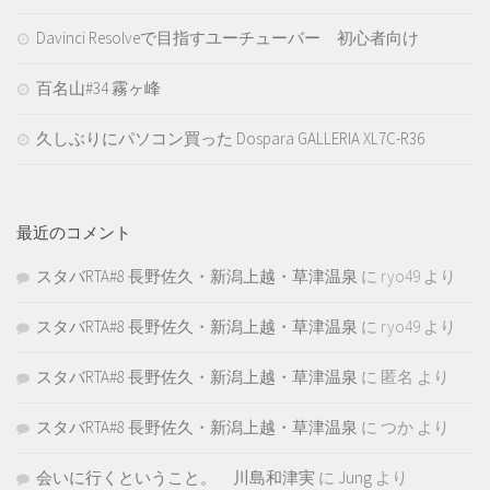
Davinci Resolveで目指すユーチューバー 初心者向け
百名山#34 霧ヶ峰
久しぶりにパソコン買った Dospara GALLERIA XL7C-R36
最近のコメント
スタバRTA#8 長野佐久・新潟上越・草津温泉
に
ryo49
より
スタバRTA#8 長野佐久・新潟上越・草津温泉
に
ryo49
より
スタバRTA#8 長野佐久・新潟上越・草津温泉
に
匿名
より
スタバRTA#8 長野佐久・新潟上越・草津温泉
に
つか
より
会いに行くということ。 川島和津実
に
Jung
より