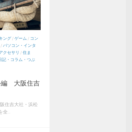
キング
/
ゲーム
/
コン
/
パソコン・インタ
アクセサリ
/
住ま
日記・コラム・つぶ
番外編 大阪住吉
 大阪住吉大社・浜松
...