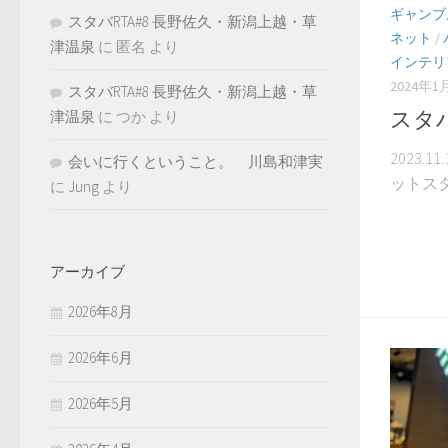
ギャンブ
スタバRTA#8 長野佐久・新潟上越・草
ネット
/
津温泉
に
匿名
より
インテリ
2024年1
スタバRTA#8 長野佐久・新潟上越・草
スタバ
津温泉
に
つか
より
2023.
会いに行くということ。 川島和津実
ットスター
に
Jung
より
アーカイブ
2026年8月
2026年6月
2026年5月