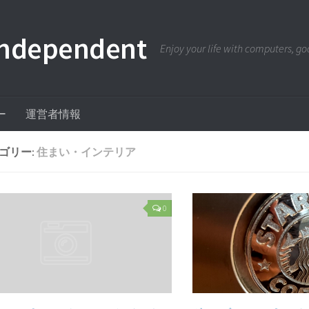
pendent
Enjoy your life with computers, goo
ー
運営者情報
ゴリー:
住まい・インテリア
0