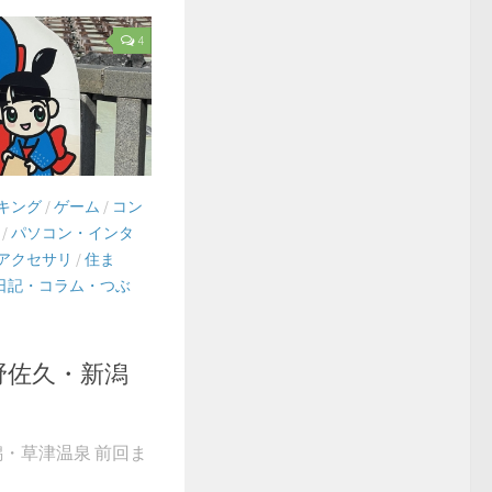
4
キング
/
ゲーム
/
コン
/
パソコン・インタ
アクセサリ
/
住ま
日記・コラム・つぶ
長野佐久・新潟
新潟・草津温泉 前回ま