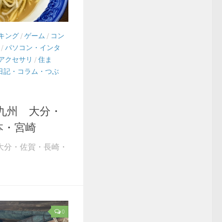
キング
/
ゲーム
/
コン
/
パソコン・インタ
アクセサリ
/
住ま
日記・コラム・つぶ
1 九州 大分・
本・宮崎
州 大分・佐賀・長崎・
0