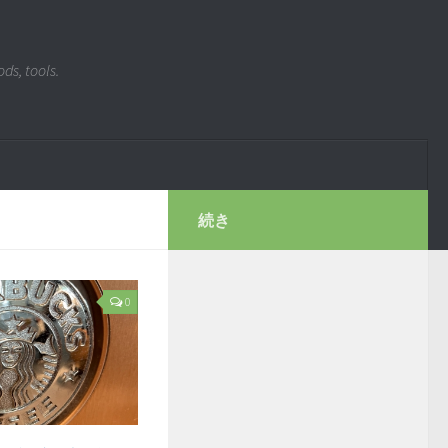
ds, tools.
続き
0