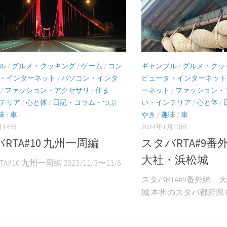
ル
/
グルメ・クッキング
/
ゲーム
/
コン
ギャンブル
/
グルメ・クッ
・インターネット
/
パソコン・インタ
ピュータ・インターネット
/
ファッション・アクセサリ
/
住ま
ーネット
/
ファッション・
テリア
/
心と体
/
日記・コラム・つぶ
い・インテリア
/
心と体
/
味
/
車
やき
/
趣味
/
車
月14日
2024年1月13日
RTA#10 九州一周編
スタバRTA#9
大社・浜松城
A#10 九州一周編 2023/11/3〜11/6
スタバRTA#9番外編
城 本州のスタバ都府県を全