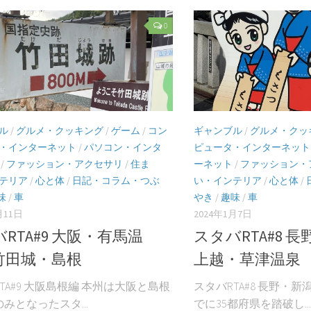
0
ル
/
グルメ・クッキング
/
ゲーム
/
コン
ギャンブル
/
グルメ・クッ
・インターネット
/
パソコン・インタ
ピュータ・インターネット
/
ファッション・アクセサリ
/
住ま
ーネット
/
ファッション・
テリア
/
心と体
/
日記・コラム・つぶ
い・インテリア
/
心と体
/
味
/
車
やき
/
趣味
/
車
月11日
2024年1月7日
RTA#9 大阪・有馬温
スタバRTA#8 
竹田城・島根
上越・草津温泉
TA#9 大阪島根編 本州は大阪と島根
スタバRTA#8 長野・
みとなったスタ...
でに35都府県を踏破し...