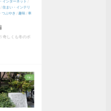
・インターネット
/
/
住まい・インテリ
・つぶやき
/
趣味
/
車
編
2.5 奇しくも冬のボ
0