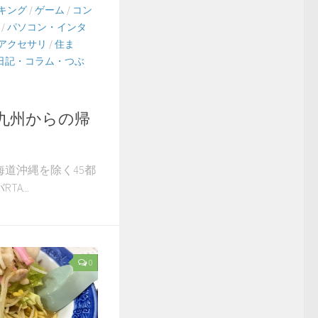
キング
/
ゲーム
/
コン
/
パソコン・インタ
アクセサリ
/
住ま
日記・コラム・つぶ
3 九州からの帰
道沖縄を除く45都
A...
0