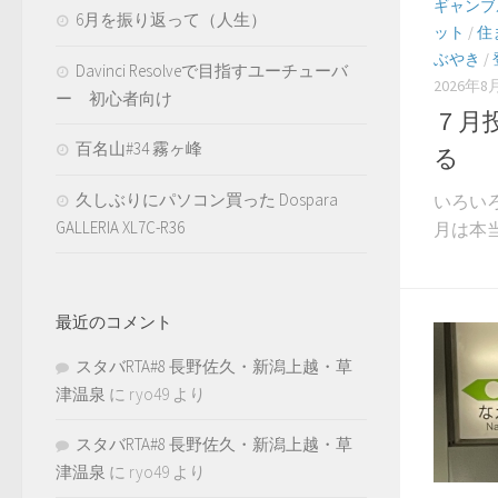
ギャンブ
6月を振り返って（人生）
ット
/
住
ぶやき
/
Davinci Resolveで目指すユーチューバ
2026年8
ー 初心者向け
７月
百名山#34 霧ヶ峰
る
久しぶりにパソコン買った Dospara
いろい
GALLERIA XL7C-R36
月は本当
最近のコメント
スタバRTA#8 長野佐久・新潟上越・草
津温泉
に
ryo49
より
スタバRTA#8 長野佐久・新潟上越・草
津温泉
に
ryo49
より