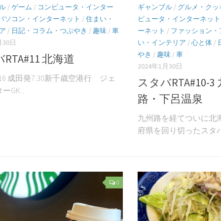
ル
/
ゲーム
/
コンピュータ・インター
ギャンブル
/
グルメ・クッ
パソコン・インターネット
/
住まい・
ピュータ・インターネット
ア
/
日記・コラム・つぶやき
/
趣味
/
車
ーネット
/
ファッション・
月30日
い・インテリア
/
心と体
/
やき
/
趣味
/
車
RTA#11 北海道
2024年1月30日
11.16 成田発7:30新千歳空港行 ジェ
スタバRTA#10-
GK...
路・下呂温泉
九州路を経てついに北海
府県を回り切ったスタバRT
0