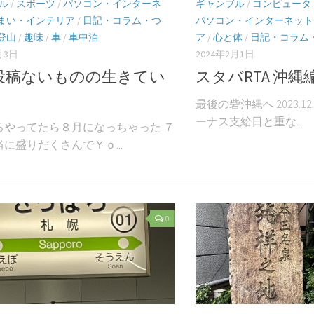
ル
/
スポーツ
/
パソコン・インターネ
ギャンブル
/
コンピュータ
まい・インテリア
/
日記・コラム・つ
パソコン・インターネット
登山
/
趣味
/
車
/
車中泊
ア
/
心と体
/
日記・コラム
月3日
2024年2月1日
投稿ないものの生きてい
スタバRTA 沖縄
最後の砦沖縄へ 2023.1
ーナス支給日と重な...
ろやってたら８月になっちゃった ７
に盛りだくさんでＹｏ...
0