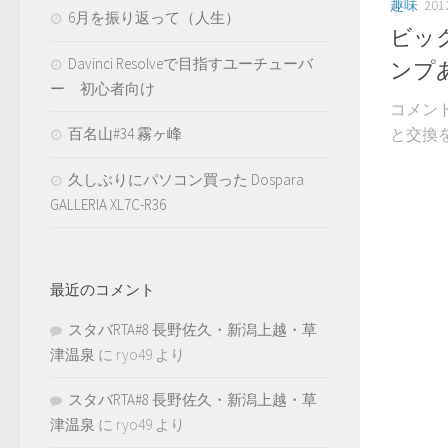
趣味
20
6月を振り返って（人生）
ビッ
Davinci Resolveで目指すユーチューバ
ンプ
ー 初心者向け
コメン
と交換を
百名山#34 霧ヶ峰
久しぶりにパソコン買った Dospara
GALLERIA XL7C-R36
最近のコメント
スタバRTA#8 長野佐久・新潟上越・草
津温泉
に
ryo49
より
スタバRTA#8 長野佐久・新潟上越・草
津温泉
に
ryo49
より