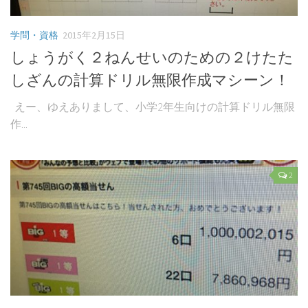
学問・資格
2015年2月15日
しょうがく２ねんせいのための２けたた
しざんの計算ドリル無限作成マシーン！
えー、ゆえありまして、小学2年生向けの計算ドリル無限
作...
2