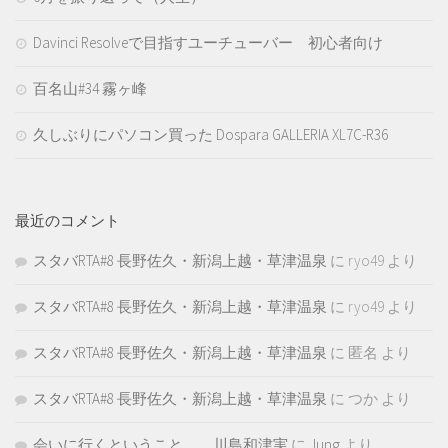
Davinci Resolveで目指すユーチューバー 初心者向け
百名山#34 霧ヶ峰
久しぶりにパソコン買った Dospara GALLERIA XL7C-R36
最近のコメント
スタバRTA#8 長野佐久・新潟上越・草津温泉
に
ryo49
より
スタバRTA#8 長野佐久・新潟上越・草津温泉
に
ryo49
より
スタバRTA#8 長野佐久・新潟上越・草津温泉
に
匿名
より
スタバRTA#8 長野佐久・新潟上越・草津温泉
に
つか
より
会いに行くということ。 川島和津実
に
Jung
より