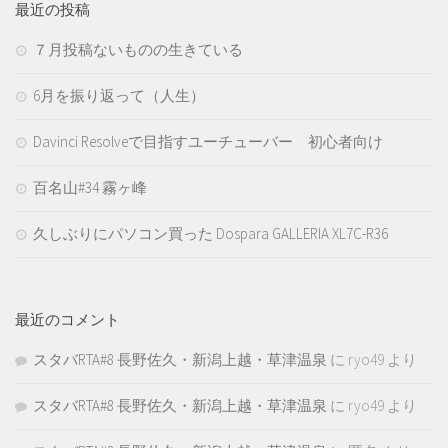
最近の投稿
７月投稿ないものの生きている
6月を振り返って（人生）
Davinci Resolveで目指すユーチューバー 初心者向け
百名山#34 霧ヶ峰
久しぶりにパソコン買った Dospara GALLERIA XL7C-R36
最近のコメント
スタバRTA#8 長野佐久・新潟上越・草津温泉
に
ryo49
より
スタバRTA#8 長野佐久・新潟上越・草津温泉
に
ryo49
より