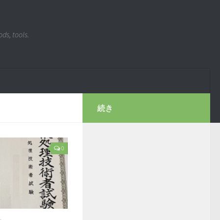
ds, tools.
続き
0