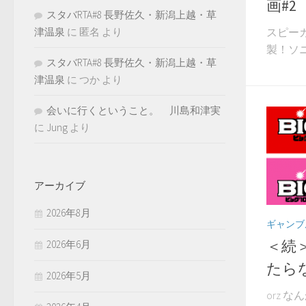
画#2
スタバRTA#8 長野佐久・新潟上越・草
スピーカ
津温泉
に
匿名
より
製！ソニ
スタバRTA#8 長野佐久・新潟上越・草
津温泉
に
つか
より
会いに行くということ。 川島和津実
に
Jung
より
アーカイブ
2026年8月
ギャンブ
＜続
2026年6月
たら
2026年5月
orz な