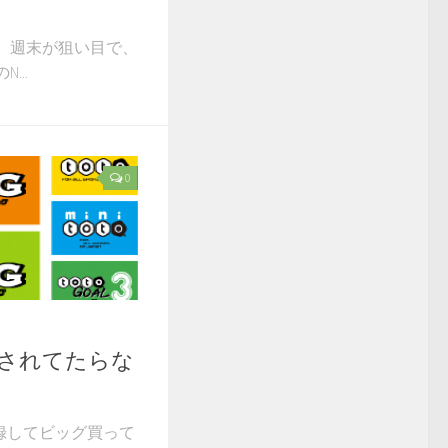
 週末が狙い目で、
...
0
、されてたらな
録してビッグ買って