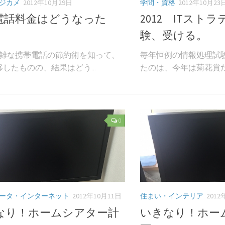
ジカメ
2012年10月29日
学問・資格
2012年10月23
電話料金はどうなった
2012 ITスト
験、受ける。
複雑な携帯電話の節約術を知って、
毎年恒例の情報処理試験
したものの、結果はどう...
たのは、今年は菊花賞だっ
0
ータ・インターネット
2012年10月11日
住まい・インテリア
2012
なり！ホームシアター計
いきなり！ホー