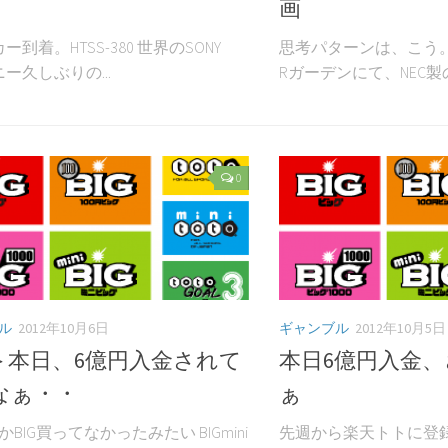
画
ー到着。HTSS-380 世界のSONY
思考パターンは、こう。
ー久しぶりの...
Rガーデンにて、NEC製のN
0
ル
2012年10月6日
ギャンブル
2012年10月5日
＞本日、6億円入金されて
本日6億円入金
なぁ・・
ぁ
んかBIG買ってなかったみたい BIGmini
先週から楽天トトに登