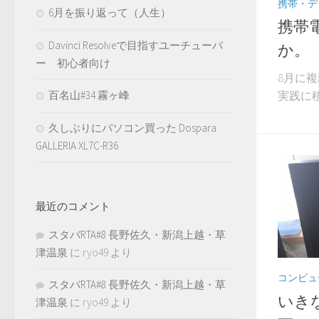
携帯・デ
6月を振り返って（人生）
携帯
Davinci Resolveで目指すユーチューバ
か。
ー 初心者向け
8月に
実践に移
百名山#34 霧ヶ峰
久しぶりにパソコン買った Dospara
GALLERIA XL7C-R36
最近のコメント
スタバRTA#8 長野佐久・新潟上越・草
津温泉
に
ryo49
より
コンピュ
スタバRTA#8 長野佐久・新潟上越・草
いき
津温泉
に
ryo49
より