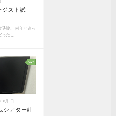
日
ラテジスト試
受験。 例年と違っ
たこ...
2
年10月9日
ムシアター計