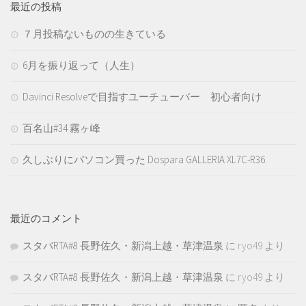
最近の投稿
７月投稿ないものの生きている
6月を振り返って（人生）
Davinci Resolveで目指すユーチューバー 初心者向け
百名山#34 霧ヶ峰
久しぶりにパソコン買った Dospara GALLERIA XL7C-R36
最近のコメント
スタバRTA#8 長野佐久・新潟上越・草津温泉
に
ryo49
より
スタバRTA#8 長野佐久・新潟上越・草津温泉
に
ryo49
より