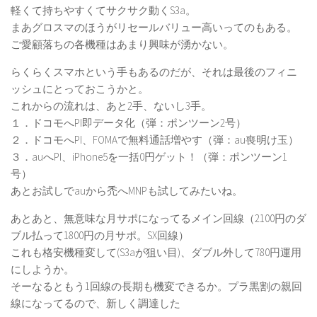
軽くて持ちやすくてサクサク動くS3a。
まあグロスマのほうがリセールバリュー高いってのもある。
ご愛顧落ちの各機種はあまり興味が湧かない。
らくらくスマホという手もあるのだが、それは最後のフィニ
ッシュにとっておこうかと。
これからの流れは、あと2手、ないし3手。
１．ドコモへPI即データ化（弾：ポンツーン2号）
２．ドコモへPI、FOMAで無料通話増やす（弾：au喪明け玉）
３．auへPI、iPhone5を一括0円ゲット！（弾：ポンツーン1
号）
あとお試しでauから禿へMNPも試してみたいね。
あとあと、無意味な月サポになってるメイン回線（2100円のダ
ブル払って1800円の月サポ。SX回線）
これも格安機種変して(S3aが狙い目)、ダブル外して780円運用
にしようか。
そーなるともう1回線の長期も機変できるか。プラ黒割の親回
線になってるので、新しく調達した