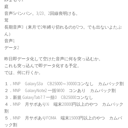
庭
音声5パンパン。3/23、2回線喪明ける。
茸
長期音声3（来月で2年縛り切れるのが2つ。でも出ないよたぶ
ん）
音声1
データ2
昨日即データ化して空けた音声に何を突っ込むか。
これも突っ込んで即データ化する予定。
では、何に行くか。
１．MNP GalaxyS3a CB25000～30000コンなし カムバック割
２．MNP GalaxyNote2 一括9800 コンあり カムバック割
３．新規 GalaxyTab7.7 一括0 CB25000コンなし
４．MNP 月サポありXi 端末20000円以上のやつ カムバック
割
５．MNP 月サポありFOMA 端末15000円以上のやつ カムバ
ック割