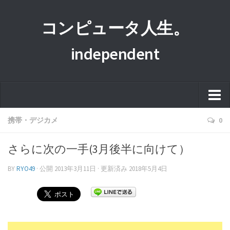
コンピュータ人生。
independent
ホーム
携帯・デジカメ
0
このサイトについて
さらに次の一手(3月後半に向けて）
プライバシーポリシー
BY
RYO49
· 公開
2013年3月11日
· 更新済み
2018年5月4日
運営者情報