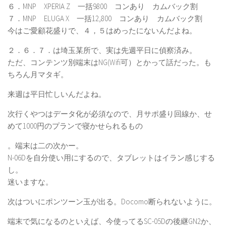
６．MNP XPERIA Z 一括9800 コンあり カムバック割
７．MNP ELUGA X 一括12,800 コンあり カムバック割
今はご愛顧花盛りで、４，５はめったにないんだよね。
２．６．７．は埼玉某所で、実は先週平日に偵察済み。
ただ、コンテンツ別端末はNG(Wifi可）とかって話だった。も
ちろん月マタギ。
来週は平日忙しいんだよね。
次行くやつはデータ化が必須なので、月サポ盛り回線か、せ
めて1000円のプランで寝かせられるもの
。端末は二の次かー。
N-06Dを自分使い用にするので、タブレットはイラン感じする
し。
迷いますな。
次はついにポンツーン玉が出る。Docomo断られないように。
端末で気になるのといえば、今使ってるSC-05Dの後継GN2か、