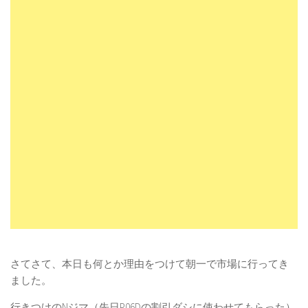
さてさて、本日も何とか理由をつけて朝一で市場に行ってき
ました。
行きつけのNジマ（先日P06Dの割引ダシに使わせてもらった）