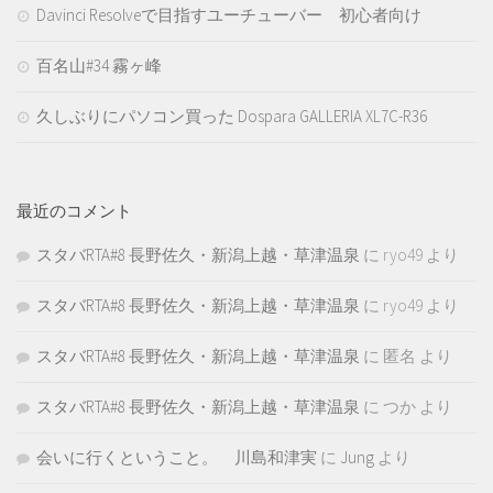
Davinci Resolveで目指すユーチューバー 初心者向け
百名山#34 霧ヶ峰
久しぶりにパソコン買った Dospara GALLERIA XL7C-R36
最近のコメント
スタバRTA#8 長野佐久・新潟上越・草津温泉
に
ryo49
より
スタバRTA#8 長野佐久・新潟上越・草津温泉
に
ryo49
より
スタバRTA#8 長野佐久・新潟上越・草津温泉
に
匿名
より
スタバRTA#8 長野佐久・新潟上越・草津温泉
に
つか
より
会いに行くということ。 川島和津実
に
Jung
より