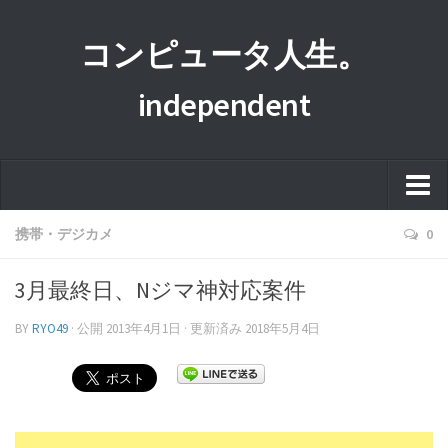
コンピュータ人生。
independent
ホーム
携帯・デジカメ
0
このサイトについて
3月最終日、Nジマ神対応案件
プライバシーポリシー
BY
RYO49
· 公開
2013年4月1日
· 更新済み
2018年5月4日
運営者情報