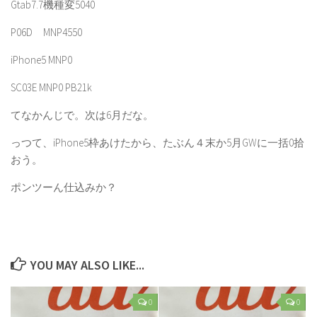
Gtab7.7機種変5040
P06D MNP4550
iPhone5 MNP0
SC03E MNP0 PB21k
てなかんじで。次は6月だな。
っつて、iPhone5枠あけたから、たぶん４末か5月GWに一括0拾
おう。
ポンツーん仕込みか？
YOU MAY ALSO LIKE...
0
0