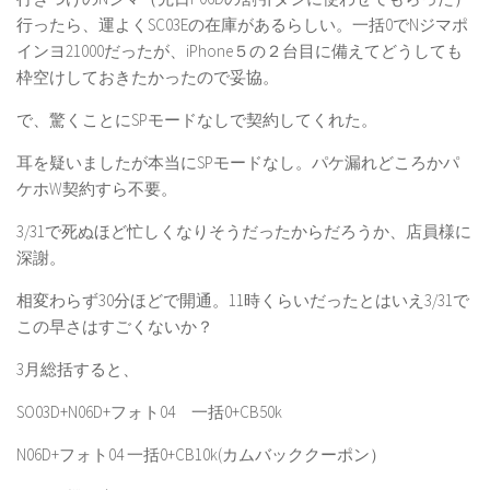
行ったら、運よくSC03Eの在庫があるらしい。一括0でNジマポ
インヨ21000だったが、iPhone５の２台目に備えてどうしても
枠空けしておきたかったので妥協。
で、驚くことにSPモードなしで契約してくれた。
耳を疑いましたが本当にSPモードなし。パケ漏れどころかパ
ケホW契約すら不要。
3/31で死ぬほど忙しくなりそうだったからだろうか、店員様に
深謝。
相変わらず30分ほどで開通。11時くらいだったとはいえ3/31で
この早さはすごくないか？
3月総括すると、
SO03D+N06D+フォト04 一括0+CB50k
N06D+フォト04 一括0+CB10k(カムバッククーポン）