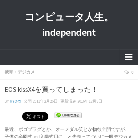
コンピュータ人生。
independent
ホーム
携帯・デジカメ
0
このサイトについて
EOS kissX4を買ってしまった！
プライバシーポリシー
BY
RYO49
· 公開
2011年2月26日
· 更新済み
2016年12月8日
運営者情報
最近、ポゴプラグとか、オーメダル笑とか物欲全開ですが、
子供の卒園式and入学式用に、と先走ってついに一眼デジカメ