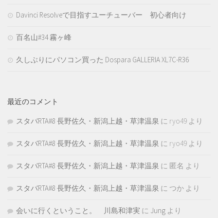
Davinci Resolveで目指すユーチューバー 初心者向け
百名山#34 霧ヶ峰
久しぶりにパソコン買った Dospara GALLERIA XL7C-R36
最近のコメント
スタバRTA#8 長野佐久・新潟上越・草津温泉
に
ryo49
より
スタバRTA#8 長野佐久・新潟上越・草津温泉
に
ryo49
より
スタバRTA#8 長野佐久・新潟上越・草津温泉
に
匿名
より
スタバRTA#8 長野佐久・新潟上越・草津温泉
に
つか
より
会いに行くということ。 川島和津実
に
Jung
より