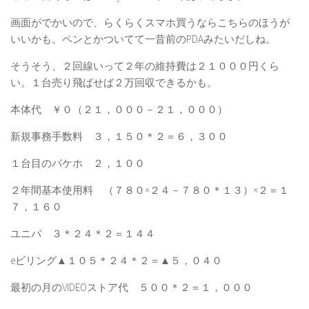
画面がでかいので、らくらくスマホ買うならこちらのほうが
いいかも。ペンとかついてて一昔前のPDAみたいだしね。
そうそう、２回線いって２年の維持費は２１０００円くら
い。１台売り飛ばせば２万回収できるかも。
本体代 ￥０（２１，０００－２１，０００）
新規事務手数料 ３，１５０＊２＝６，３００
１台目のパケホ ２，１００
２年間基本使用料 （７８０×２４－７８０＊１３）×２＝１
７，１６０
ユニバ ３＊２４＊２＝１４４
eビリング▲１０５＊２４＊２＝▲５，０４０
最初の月のVIDEOストア代 ５００＊２＝１，０００