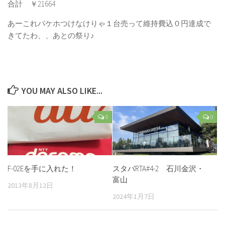
合計 ￥21664
あーこれパケホつけなけりゃ１台売って維持費込０円達成で
きてたわ、、あとの祭り♪
YOU MAY ALSO LIKE...
0
0
F-02Eを手に入れた！
スタバRTA#4-2 石川金沢・
富山
2013年8月12日
2024年1月7日