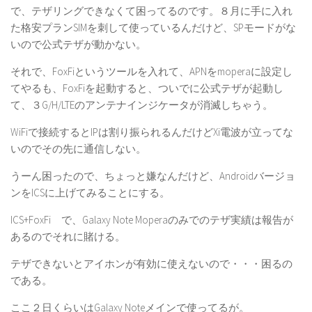
で、テザリングできなくて困ってるのです。８月に手に入れ
た格安プランSIMを刺して使っているんだけど、SPモードがな
いので公式テザが動かない。
それで、FoxFiというツールを入れて、APNをmoperaに設定し
てやるも、FoxFiを起動すると、ついでに公式テザが起動し
て、３G/H/LTEのアンテナインジケータが消滅しちゃう。
WiFiで接続するとIPは割り振られるんだけどXi電波が立ってな
いのでその先に通信しない。
うーん困ったので、ちょっと嫌なんだけど、Androidバージョ
ンをICSに上げてみることにする。
ICS+FoxFi で、Galaxy Note Moperaのみでのテザ実績は報告が
あるのでそれに賭ける。
テザできないとアイホンが有効に使えないので・・・困るの
である。
ここ２日くらいはGalaxy Noteメインで使ってるが。