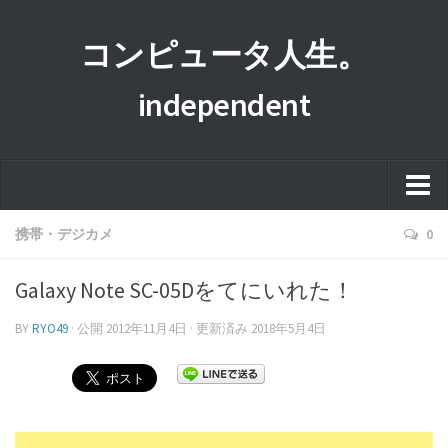
コンピュータ人生。
independent
ホーム
携帯・デジカメ
0
このサイトについて
Galaxy Note SC-05Dをてにいれた！
プライバシーポリシー
BY
RYO49
· 公開
2012年11月4日
· 更新済み
2018年5月4日
運営者情報