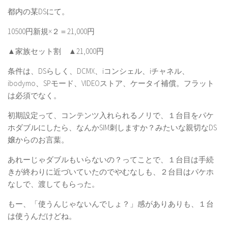
都内の某DSにて。
10500円新規×２＝21,000円
▲家族セット割 ▲21,000円
条件は、DSらしく、DCMX、iコンシェル、iチャネル、
ibodymo、SPモード、VIDEOストア、ケータイ補償。フラット
は必須でなく。
初期設定って、コンテンツ入れられるノリで、１台目をパケ
ホダブルにしたら、なんかSIM刺しますか？みたいな親切なDS
嬢からのお言葉。
あれーじゃダブルもいらないの？ってことで、１台目は手続
きが終わりに近づいていたのでやむなしも、２台目はパケホ
なしで、渡してもらった。
もー、「使うんじゃないんでしょ？」感がありありも、１台
は使うんだけどね。