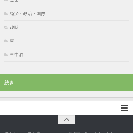
経済・政治・国際
趣味
車
車中泊
続き