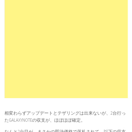
相変わらずアップデートとテザリングは出来ないが、2台行っ
たGALAXYNOTEの収支が、ほぼほぼ確定。
なんと2台目が、まさかの即決価格で落札されて、以下の収支