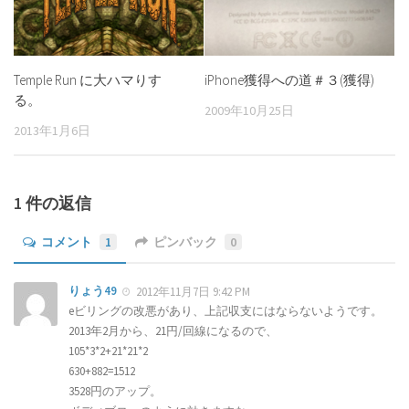
Temple Run に大ハマりす
iPhone獲得への道＃３(獲得)
る。
2009年10月25日
2013年1月6日
1 件の返信
コメント
1
ピンバック
0
りょう49
2012年11月7日 9:42 PM
eビリングの改悪があり、上記収支にはならないようです。
2013年2月から、21円/回線になるので、
105*3*2+21*21*2
630+882=1512
3528円のアップ。