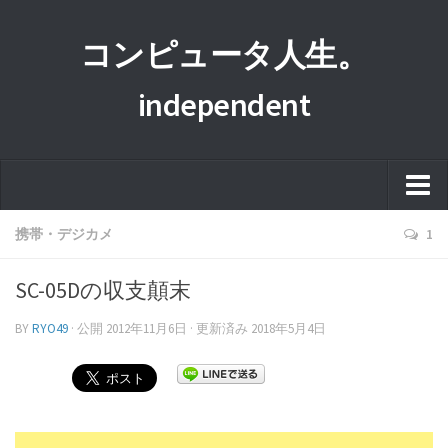
コンピュータ人生。
independent
ホーム
携帯・デジカメ
1
このサイトについて
SC-05Dの収支顛末
プライバシーポリシー
BY
RYO49
· 公開
2012年11月6日
· 更新済み
2018年5月4日
運営者情報