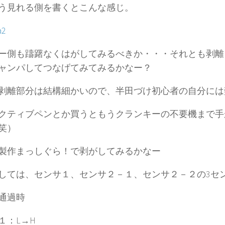
う見れる側を書くとこんな感じ。
ー側も躊躇なくはがしてみるべきか・・・それとも剥離
ャンパしてつなげてみてみるかなー？
剥離部分は結構細かいので、半田づけ初心者の自分には
クティブペンとか買うともうクランキーの不要機まで手
笑）
製作まっしぐら！で剥がしてみるかなー
しては、センサ１、センサ２－１、センサ２－２の3セ
通過時
１：L→H