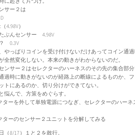
時に起きて片づけ。
ンサー２は
D
（4.98V）
たぶんセンサー 4.98V
 0.3V
、やっぱりコインを受け付けないだけあってコイン通過
が全然変化しない。本来の動きがわからないのだ。
センサー２はセレクターのハーネスのその先の集合部分
通過時に動きがないのが経路上の断線によるものか、フ
ットにあるのか、切り分けができてない。
と悩んで、方策をめぐらす。
レクターを外して単独電源につなぎ、セレクターのハーネ
レクターのセンサー２ユニットを分解してみる
日（8/17）１と２を敢行。