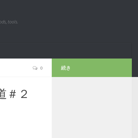
ds, tools.
0
続き
道＃２