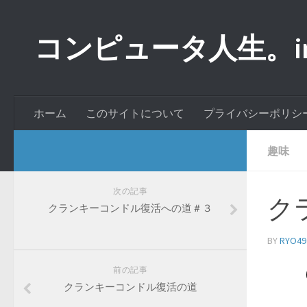
コンピュータ人生。inde
ホーム
このサイトについて
プライバシーポリシ
趣味
次の記事
ク
クランキーコンドル復活への道＃３
BY
RYO49
前の記事
クランキーコンドル復活の道