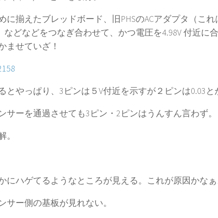
めに揃えたブレッドボード、旧PHSのACアダプタ（こ
V）、などなどをつなぎ合わせて、かつ電圧を4.98V 付近に
かませていざ！
るとやっぱり、3ピンは５V付近を示すが２ピンは0.03と
ンサーを通過させても3ピン・2ピンはうんすん言わず。
解。
かにハゲてるようなところが見える。これが原因かなぁ
ンサー側の基板が見れない。