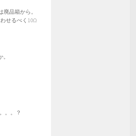
れは廃品箱から。
合わせるべく10Ω
か。
。。。？