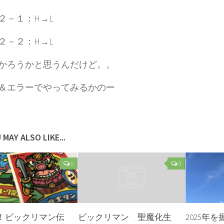
２－１：H→L
２－２：H→L
かろうかと思うんだけど。。
＆エラーでやってみるかのー
 MAY ALSO LIKE...
0
0
！ビックリマン伝
ビックリマン 聖魔化生
2025年