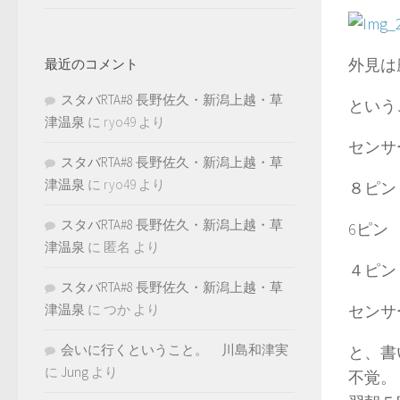
外見は
最近のコメント
スタバRTA#8 長野佐久・新潟上越・草
という
津温泉
に
ryo49
より
センサ
スタバRTA#8 長野佐久・新潟上越・草
津温泉
に
ryo49
より
８ピン
スタバRTA#8 長野佐久・新潟上越・草
6ピン
津温泉
に
匿名
より
４ピン
スタバRTA#8 長野佐久・新潟上越・草
津温泉
に
つか
より
セン
会いに行くということ。 川島和津実
と、書
に
Jung
より
不覚。