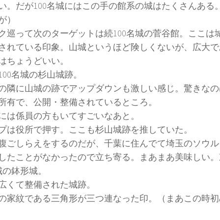
い。だが100名城にはこの手の館系の城はたくさんある
が）
ク巡って次のターゲットは続100名城の菅谷館。ここは
されている印象。山城というほど険しくないが、広大で
はちょうどいい。
100名城の杉山城跡。
の隣に山城の跡でアップダウンも激しい感じ。驚きなの
所有で、公開・整備されているところ。
には係員の方もいてすごいなあと。
プは役所で押す。ここも杉山城跡を推していた。
腹ごしらえをするのだが、千葉に住んでて埼玉のソウル
したことがなかったので立ち寄る。まあまあ美味しい。
名城の鉢形城。
広くて整備された城跡。
の家紋である三角形が三つ連なった印。（まあこの時初