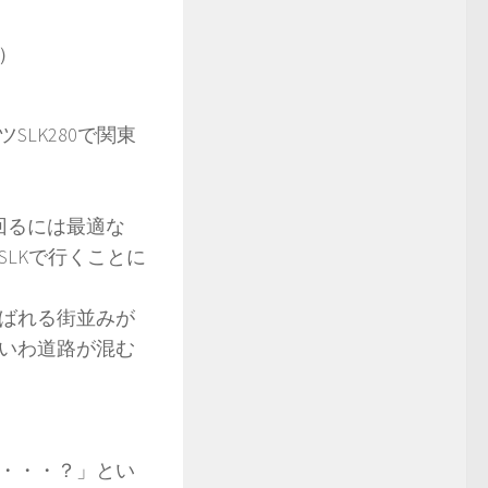
県）
LK280で関東
で回るには最適な
LKで行くことに
ばれる街並みが
いわ道路が混む
・・・？」とい