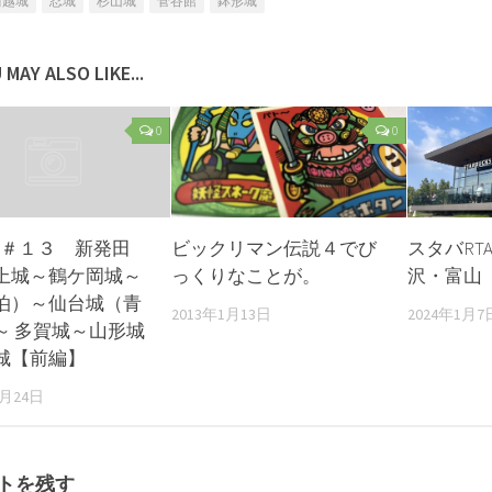
川越城
忍城
杉山城
菅谷館
鉢形城
 MAY ALSO LIKE...
0
0
名城＃１３ 新発田
ビックリマン伝説４でび
スタバRTA
上城～鶴ケ岡城～
っくりなことが。
沢・富山
泊）～仙台城（青
2013年1月13日
2024年1月7
～ 多賀城～山形城
城【前編】
2月24日
トを残す