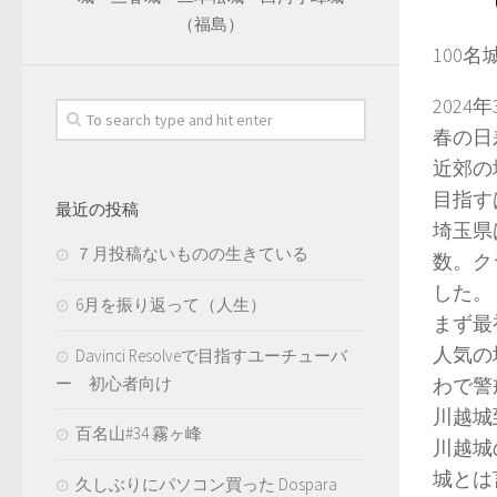
（福島）
100
202
春の日
近郊の
目指す
最近の投稿
埼玉県
７月投稿ないものの生きている
数。ク
した。
6月を振り返って（人生）
まず最
人気の
Davinci Resolveで目指すユーチューバ
ー 初心者向け
わで警
川越城
百名山#34 霧ヶ峰
川越城
城とは
久しぶりにパソコン買った Dospara