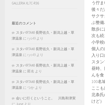
う佇ま
GALLERIA XL7C-R36
後々だ
サクサ
ぶ整備
最近のコメント
散歩に
スタバRTA#8 長野佐久・新潟上越・草
次も続
津温泉
に
ryo49
より
小学校
個人の
スタバRTA#8 長野佐久・新潟上越・草
津温泉
に
ryo49
より
入り口
スタン
スタバRTA#8 長野佐久・新潟上越・草
昼時、
津温泉
に
匿名
より
んを食
100
スタバRTA#8 長野佐久・新潟上越・草
津温泉
に
つか
より
ここも
北条氏
会いに行くということ。 川島和津実
けど）
に
Jung
より