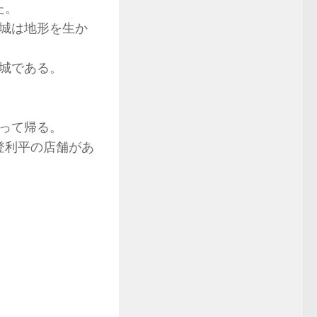
た。
城は地形を生か
城である。
って帰る。
登利平の店舗があ