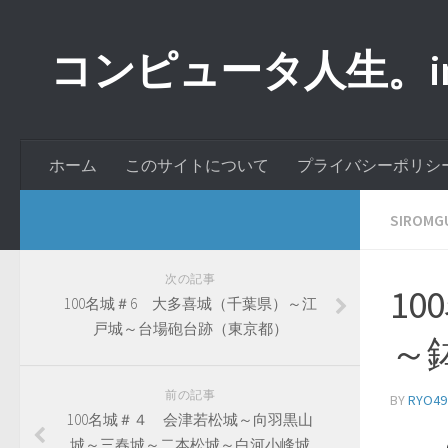
コンピュータ人生。inde
ホーム
このサイトについて
プライバシーポリシ
SIROMG
次の記事
1
100名城＃6 大多喜城（千葉県）～江
戸城～台場砲台跡（東京都）
～
前の記事
BY
RYO49
100名城＃４ 会津若松城～向羽黒山
城～三春城～二本松城～白河小峰城