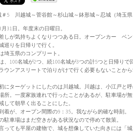
名城＃5 川越城～菅谷館～杉山城～鉢形城～忍城（埼玉
4年3月31日。年度末の日曜日。
差しが気持ちよくなりつつある日。オープンカー ベンツS
城巡りを日帰りで行く。
は埼玉県のコンプリート。
は、100名城が2つ、続100名城が3つの計5つと日帰り
ラウンアスリートで泊りがけで行く必要もないことからS
初にターゲットにしたのは川越城。川越は、小江戸と呼
場所。一度家族連れで行ったことがあるが、駐車場が無
戒して朝早く出ることにした。
到着が、オープン間際の9：35。我ながら的確な時刻。
の駐車場はまだ空きがある状況なので停めて散策。
言っても平屋の建物で、城を想像していた向きには「城