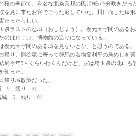
ど桜の季節で、有名な北条氏邦の氏邦桜が8分咲きだっ
桜を見に来たお客でごった返していた。川に面した鉢形
害だったらしい。
玉県ラストの忍城（おしじょう）。復元天守閣のあるお
たのは15：22。博物館の造りになっている。
は復元天守閣のある城を見ないとな、と思うのである。
の帰り、熊谷駅に寄って群馬の名物登利平の鳥めしを買
結局今年5回くらい行くんだけど、実は埼玉県の北にも
を知った。
日帰り城散策だった、
城 9 残り 91
名城 6 残り 94