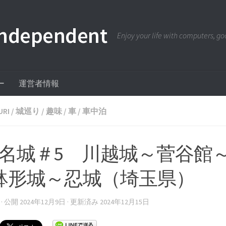
pendent
Enjoy your life with computers, goo
ー
運営者情報
URI
/
城巡り
/
趣味
/
車
/
車中泊
00名城＃5 川越城～菅谷館
鉢形城～忍城（埼玉県）
· 公開
2024年12月9日
· 更新済み
2024年12月15日