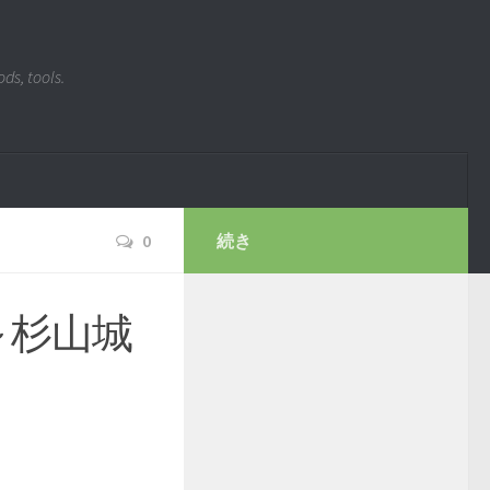
ds, tools.
0
続き
～杉山城