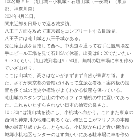
100名城＃９ 滝山城～小机城～石垣山城（一夜城）（東京
都、神奈川県）
2024年4月21日。
関東近郊を日帰りで巡る城探訪。
八王子方面を攻めて東京都をコンプリートする目論見。
八王子には滝山城と八王子城がある。
先に滝山城を目指して西へ。中央道を通って右手に競馬場左
手にビール工場を見て石川SAで休憩。出発は8：20でだいたい
9：30くらい。滝山城到着は9：50頃。無料の駐車場に車を停め
ていざ山登り。
ここは山城で、高さはないがまずまず自然が豊富な道。ま
た、さすが東京都の管轄だけあって立派な看板・案内板の設
置も多く城の歴史や構造がよくわかる状態を保っている。
滝山城のスタンプは山の中のオフィス袖机の中に置いてあっ
た。これもいたずらされない日本の治安の良さよ。
10：30には滝山城を後にし、小机城へ向かう。これまた東京の
西側と神奈川の地理に明るくない俺はここがマリノスの本拠
地の最寄り駅であることを知る。小机駅からほど近い横浜市
城郷小机地区センターのはす向かいにある駐車場に車を停め