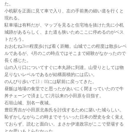
た。
小机駅を正面に見て車で入り、左の手前奥の細い道を行くと
現れる。
駐車場は有料だが、マップを見ると住宅地を抜けた先に小机
城跡があるらしく、また道も狭いためここに停めるのがベス
トだろう。
おおむね2km程度歩けば着く距離。山城でこの程度は散歩レベ
ルであるが、4月のこの時点ではそこまで経験がなかったので
長く感じた。
山の入り口についてすぐに本丸跡に到達。山登りとしては物
足りないレベルであるが結構面積的には広い。
のんびり歩いて13：00には駅前に戻ってきた。
昼飯は地場の食堂でと思ったがあいにく閉まっていたので牛
丼チェーンで済まして2月以来の小田原を目指す。
石垣山城、別名一夜城。
豊臣秀吉が小田原北条氏を討伐するために築いた城らしい。
恥ずかしながらこの時までそういった日本の歴史を全く覚え
ておらず、読むと面白い。まさか伊達政宗がここで登場する
とか思いもよらなかった。