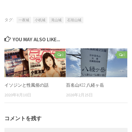
タグ:
一夜城
小机城
滝山城
石垣山城
YOU MAY ALSO LIKE...
0
0
イソジンと性風俗の話
百名山#22 八経ヶ岳
2020年8月10日
2026年2月25日
コメントを残す