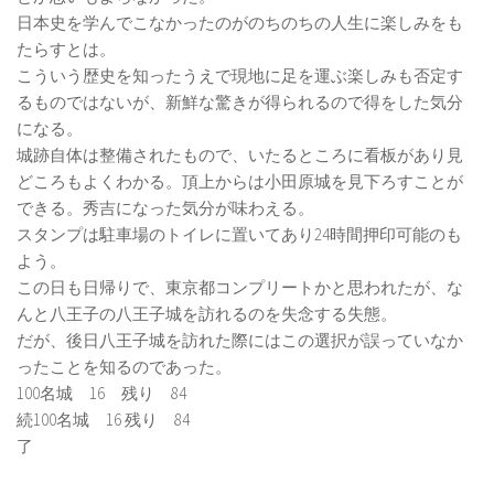
日本史を学んでこなかったのがのちのちの人生に楽しみをも
たらすとは。
こういう歴史を知ったうえで現地に足を運ぶ楽しみも否定す
るものではないが、新鮮な驚きが得られるので得をした気分
になる。
城跡自体は整備されたもので、いたるところに看板があり見
どころもよくわかる。頂上からは小田原城を見下ろすことが
できる。秀吉になった気分が味わえる。
スタンプは駐車場のトイレに置いてあり24時間押印可能のも
よう。
この日も日帰りで、東京都コンプリートかと思われたが、な
んと八王子の八王子城を訪れるのを失念する失態。
だが、後日八王子城を訪れた際にはこの選択が誤っていなか
ったことを知るのであった。
100名城 16 残り 84
続100名城 16 残り 84
了