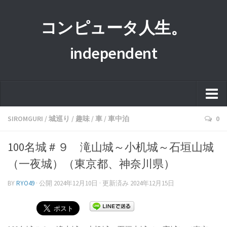
コンピュータ人生。
independent
ホーム
SIROMGURI
/
城巡り
/
趣味
/
車
/
車中泊
0
このサイトについて
100名城＃９ 滝山城～小机城～石垣山城
プライバシーポリシー
（一夜城）（東京都、神奈川県）
運営者情報
BY
RYO49
· 公開
2024年12月10日
· 更新済み
2024年12月15日