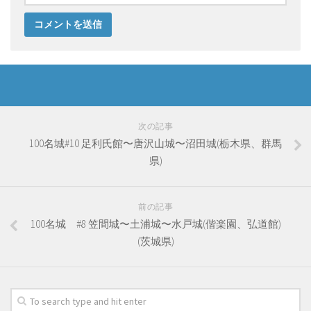
次の記事
100名城#10 足利氏館〜唐沢山城〜沼田城(栃木県、群馬
県)
前の記事
100名城 #8 笠間城〜土浦城〜水戸城(偕楽園、弘道館)
(茨城県)