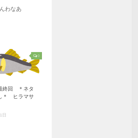
らんわなあ
0
最終回 ＊ネタ
し＊ ヒラマサ
21日