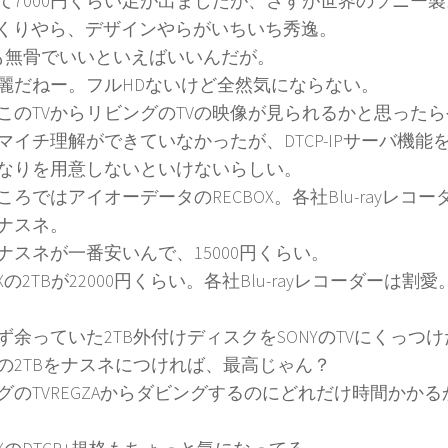
て7000円くらい足が出ましたが、さすが世界のソニー製
つくりやら、デザインやらがいちいち秀逸。
も無骨でいいといえばいいんだが。
麗だねー。フルHDないけど全然気にならない。
このTVからリビングのTVの映像が見られるかと思った
マイチ理解ができていなかったが、DTCP-IPサーバ機能
なりを用意しないといけないらしい。
ころではアイオーデータのRECBOX。各社Blu-rayレコー
ナスネ。
ナスネが一番安いんで、15000円くらい。
OXの2TBが22000円くらい。各社Blu-rayレコーダーは
ず余っていた2TB外付けディスクをSONYのTVにくっつ
の2TBをナスネにつければ、最高じゃん？
グのTVREGZAからダビングするのにどれだけ時間かか