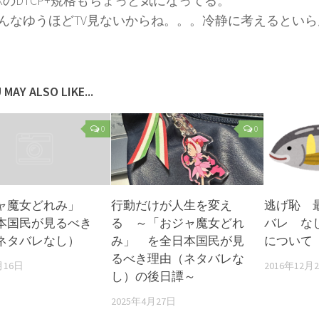
BOXのDTCP+規格もちょっと気になってる。
んなゆうほどTV見ないからね。。。冷静に考えるとい
 MAY ALSO LIKE...
0
0
ャ魔女どれみ」
行動だけが人生を変え
逃げ恥 
本国民が見るべき
る ～「おジャ魔女どれ
バレ な
ネタバレなし）
み」 を全日本国民が見
について
るべき理由（ネタバレな
月16日
2016年12月
し）の後日譚～
2025年4月27日