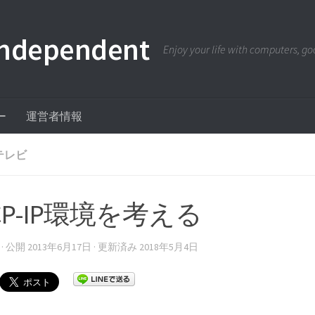
pendent
Enjoy your life with computers, goo
ー
運営者情報
テレビ
CP-IP環境を考える
· 公開
2013年6月17日
· 更新済み
2018年5月4日