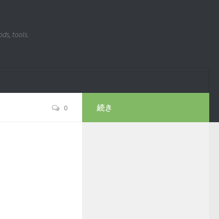
ds, tools.
0
続き