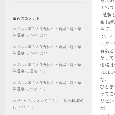
も含め
UIの
T芝製
最近のコメント
画も綺
さて、
スタバRTA#8 長野佐久・新潟上越・草
津温泉
に
ryo49
より
で、イ
ーダー
スタバRTA#8 長野佐久・新潟上越・草
有名ど
津温泉
に
ryo49
より
そして
価格は
スタバRTA#8 長野佐久・新潟上越・草
津温泉
に
匿名
より
RECB
な。
スタバRTA#8 長野佐久・新潟上越・草
ひとま
津温泉
に
つか
より
ってこ
リビン
会いに行くということ。 川島和津実
に
Jung
より
が。。