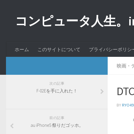
コンピュータ人生。inde
ホーム
このサイトについて
プライバシーポリシ
映画・
次の記事
DT
F-02Eを手に入れた！
BY
RYO49
前の記事
au iPhone5 祭りだゴッホ。