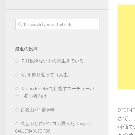
最近の投稿
７月投稿ないものの生きている
6月を振り返って（人生）
Davinci Resolveで目指すユーチューバ
ー 初心者向け
DTCP
百名山#34 霧ヶ峰
さて、ノ
久しぶりにパソコン買った Dospara
特価で
GALLERIA XL7C-R36