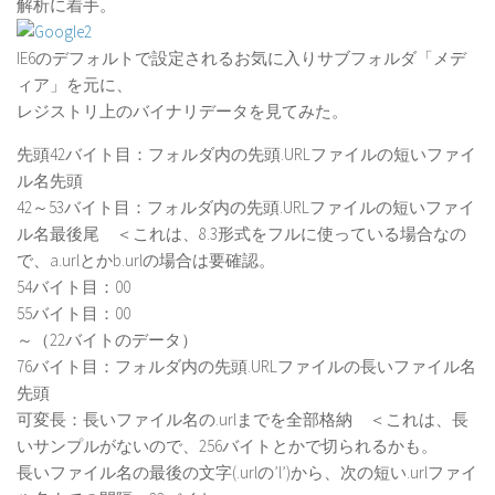
解析に着手。
IE6のデフォルトで設定されるお気に入りサブフォルダ「メデ
ィア」を元に、
レジストリ上のバイナリデータを見てみた。
先頭42バイト目：フォルダ内の先頭.URLファイルの短いファイ
ル名先頭
42～53バイト目：フォルダ内の先頭.URLファイルの短いファイ
ル名最後尾 ＜これは、8.3形式をフルに使っている場合なの
で、a.urlとかb.urlの場合は要確認。
54バイト目：00
55バイト目：00
～（22バイトのデータ）
76バイト目：フォルダ内の先頭.URLファイルの長いファイル名
先頭
可変長：長いファイル名の.urlまでを全部格納 ＜これは、長
いサンプルがないので、256バイトとかで切られるかも。
長いファイル名の最後の文字(.urlの’l’)から、次の短い.urlファイ