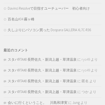
Davinci Resolveで目指すユーチューバー 初心者向け
百名山#34 霧ヶ峰
久しぶりにパソコン買った Dospara GALLERIA XL7C-R36
最近のコメント
スタバRTA#8 長野佐久・新潟上越・草津温泉
に
ryo49
より
スタバRTA#8 長野佐久・新潟上越・草津温泉
に
ryo49
より
スタバRTA#8 長野佐久・新潟上越・草津温泉
に
匿名
より
スタバRTA#8 長野佐久・新潟上越・草津温泉
に
つか
より
会いに行くということ。 川島和津実
に
Jung
より