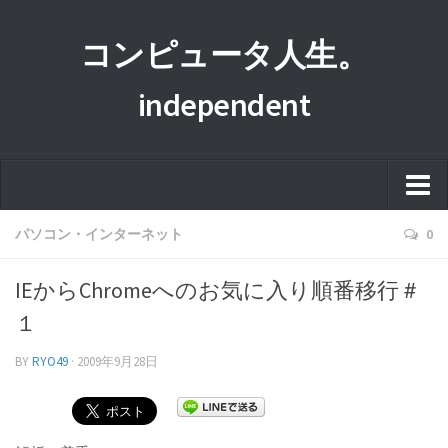
コンピュータ人生。
independent
ホーム
パソコン・インターネット
0
このサイトについて
IEからChromeへのお気に入り順番移行＃
プライバシーポリシー
１
運営者情報
BY
RYO49
·
2009年9月28日