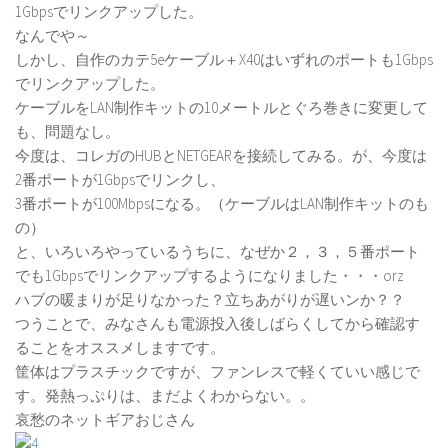
1Gbpsでリンクアップした。
なんでや～
しかし、自作のカテ5eケーブル＋X40はいずれのポートも1Gbps
でリンクアップした。
ケーブルをLAN制作キットの10メートルとぐろ巻きに変更して
も、問題なし。
今度は、コレガのHUBとNETGEARを接続してみる。が、今度は
2番ポートが1Gbpsでリンクし、
3番ポートが100Mbpsになる。（ケーブルはLAN制作キットのも
の）
と、いろいろやっているうちに、なぜか２，３，５番ポート
でも1Gbpsでリンクアップするようになりました・・・orz
ハブの暖まりが足りなかった？立ちあがりが遅いンか？？
つうことで、みなさんも電源投入後しばらくしてから確認す
ることをオススメしますです。
筐体はプラスチックですが、ファンレスで軽くていい感じで
す。発熱っぷりは、まだよくわからない。。
哀愁のネットギアおじさん