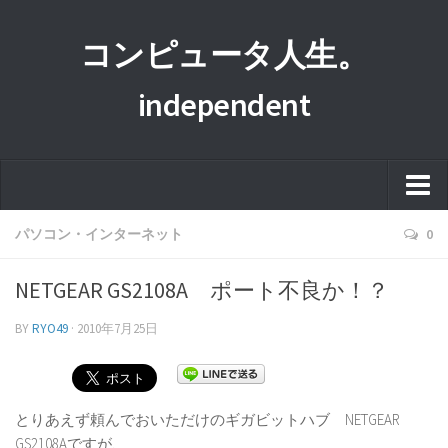
コンピュータ人生。
independent
ホーム
パソコン・インターネット
0
このサイトについて
NETGEAR GS2108A ポート不良か！？
プライバシーポリシー
BY
RYO49
·
2010年7月25日
運営者情報
とりあえず頼んでおいただけのギガビットハブ NETGEAR
GS2108Aですが、