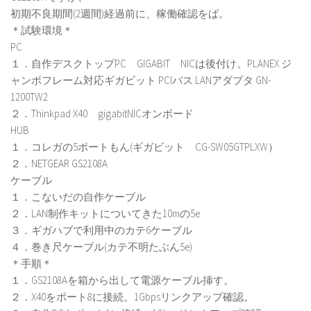
初期不良期間(2週間)経過前に、稼働確認をば。
＊試験環境＊
PC
１．自作デスクトップPC GIGABIT NICは後付け。PLANEX ジ
ャンボフレーム対応ギガビット PCIバス LANアダプタ GN-
1200TW2
２．Thinkpad X40 gigabitNICオンボード
HUB
１．コレガの5ポートもん(ギガビット CG-SW05GTPLXW）
２．NETGEAR GS2108A
ケーブル
１．こないだの自作ケーブル
２．LAN制作キットについてきた10mの5e
３．ギガハブで利用中のカテ6ケーブル
４．巻き尺ケーブル(カテ不明たぶん5e)
＊手順＊
１．GS2108Aを箱から出して電源ケーブル挿す。
２．X40をポート8に接続。1Gbpsリンクアップ確認。