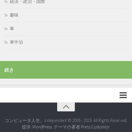
経済・政治・国際
趣味
車
車中泊
続き
コンピュータ人生。independent © 2005 - 2026. All Rights Reserved.
提供:
WordPress
. テーマの著者
Press Customizr
.