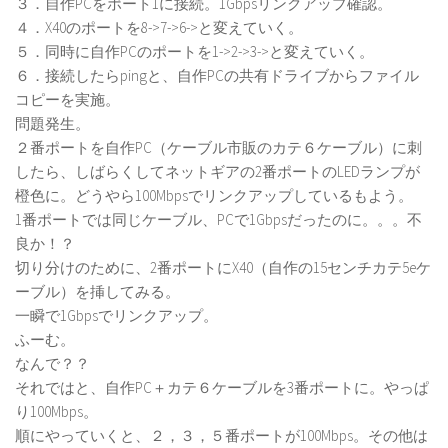
３．自作PCをポート1に接続。1Gbpsリンクアップ確認。
４．X40のポートを8->7->6->と変えていく。
５．同時に自作PCのポートを1->2->3->と変えていく。
６．接続したらpingと、自作PCの共有ドライブからファイル
コピーを実施。
問題発生。
２番ポートを自作PC（ケーブル市販のカテ６ケーブル）に刺
したら、しばらくしてネットギアの2番ポートのLEDランプが
橙色に。どうやら100Mbpsでリンクアップしているもよう。
1番ポートでは同じケーブル、PCで1Gbpsだったのに。。。不
良か！？
切り分けのために、2番ポートにX40（自作の15センチカテ5eケ
ーブル）を挿してみる。
一瞬で1Gbpsでリンクアップ。
ふーむ。
なんで？？
それではと、自作PC＋カテ６ケーブルを3番ポートに。やっぱ
り100Mbps。
順にやっていくと、２，３，５番ポートが100Mbps。その他は