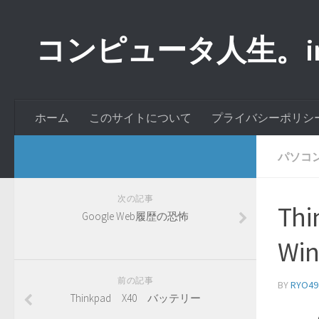
コンピュータ人生。inde
ホーム
このサイトについて
プライバシーポリシ
パソコ
次の記事
Th
Google Web履歴の恐怖
Wi
前の記事
BY
RYO49
Thinkpad X40 バッテリー