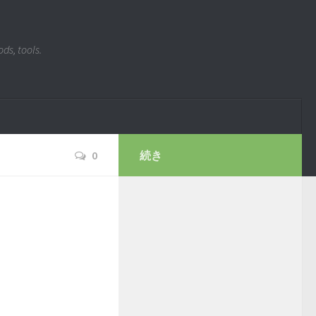
ds, tools.
0
続き