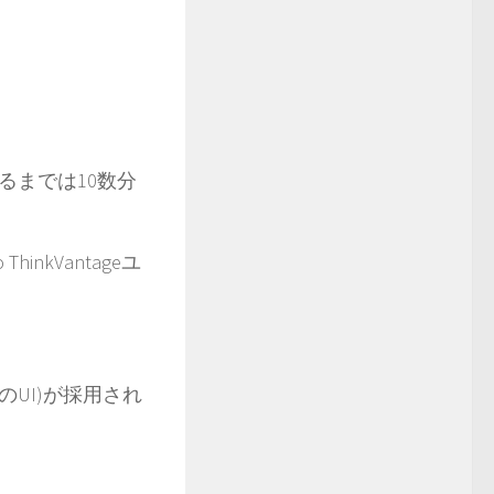
るまでは10数分
nkVantageユ
07のUI)が採用され