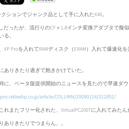
クションでジャンク品として手に入れたX40。
なしだったが、流行りのCF＋1.8インチ変換アダプタで擬似
いる。
、XP Proを入れてRAMディスク（ERAM）入れて爆速化
にありきたり過ぎて飽きかけていた。
時に、ベータ版提供開始のニュースを見たので早速ダウ
itpro.nikkeibp.co.jp/article/COLUMN/20090114/322852/
これまたフリー化された、VirtualPC2007に入れてみた
りありきたりでつまらん。。