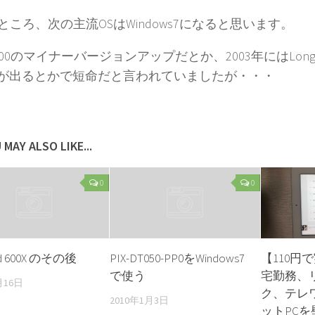
ところ、次の主流OSはWindows7になると思います。
000のマイナーバージョンアップだとか、2003年にはLong
ta）が出るとかで短命だと言われていましたが・・・
 MAY ALSO LIKE...
0
0
ad 600X のその後
PIX-DT050-PP0をWindows7
【110円
で使う
宅勤務、
月16日
ク、テレ
2010年1月3日
ットPC