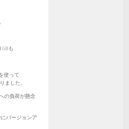
す。
８GBも
）を使って
なりました。
Fへの負荷が懸念
微妙にバージョンア