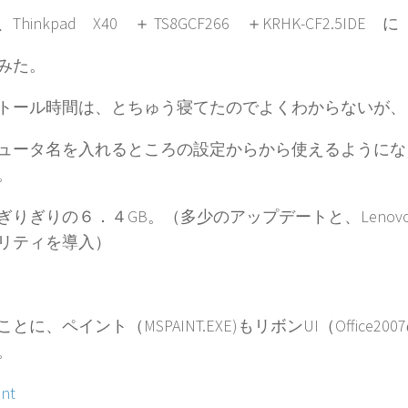
hinkpad X40 ＋ TS8GCF266 ＋KRHK-CF2.5IDE に
みた。
トール時間は、とちゅう寝てたのでよくわからないが、
ュータ名を入れるところの設定からから使えるようにな
。
りぎりの６．４GB。（多少のアップデートと、Lenovo Thi
リティを導入）
とに、ペイント（MSPAINT.EXE)もリボンUI（Office20
。