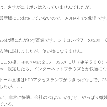
は、さすがにリボンは入っていませんでしたが。
を最新版にUpdateしていないので、U-DMA４での動作で
GCF266は噂にたがわず高速です。シリコンパワーのx200 
れる時に試しましたが、使い物になりません。
にこの後、KINGMAXの２GB USBメモリ（＠￥５００
dyBoost設定したら、インターネットブラウズとか快適に
トール直後はHDDアクセスランプがつきっぱなしで、C
したが。。。
dows7、非常に快適。会社のPCはVistaだけど、やっぱり
ている。