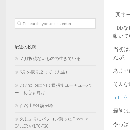
某オー
HDD
動いて
最近の投稿
当初は
だが、
７月投稿ないものの生きている
あまり
6月を振り返って（人生）
そんな
Davinci Resolveで目指すユーチューバ
ー 初心者向け
http://
百名山#34 霧ヶ峰
最初は
久しぶりにパソコン買った Dospara
やっぱ
GALLERIA XL7C-R36