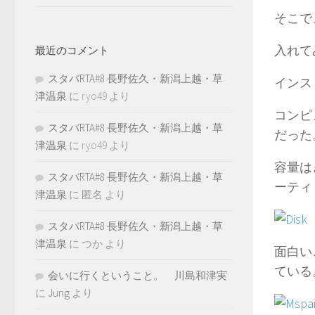
そこで、T
入れて
最近のコメント
スタバRTA#8 長野佐久・新潟上越・草
インス
津温泉
に
ryo49
より
コンピ
スタバRTA#8 長野佐久・新潟上越・草
だった
津温泉
に
ryo49
より
容量はぎ
スタバRTA#8 長野佐久・新潟上越・草
ーティ
津温泉
に
匿名
より
スタバRTA#8 長野佐久・新潟上越・草
津温泉
に
つか
より
面白いこ
ている
会いに行くということ。 川島和津実
に
Jung
より