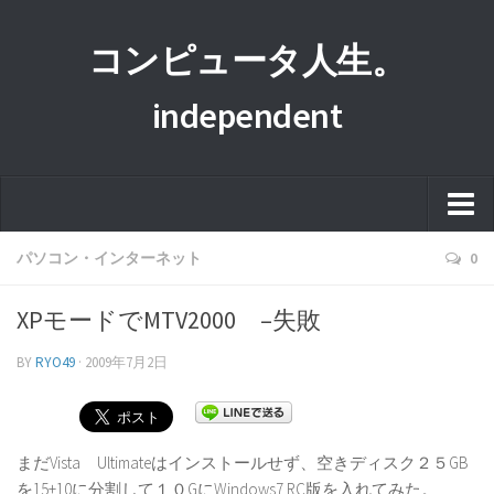
コンピュータ人生。
independent
ホーム
パソコン・インターネット
0
このサイトについて
XPモードでMTV2000 –失敗
プライバシーポリシー
BY
RYO49
·
2009年7月2日
運営者情報
まだVista Ultimateはインストールせず、空きディスク２５GB
を15+10に分割して１０GにWindows7 RC版を入れてみた。