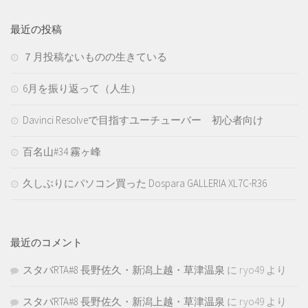
最近の投稿
７月投稿ないものの生きている
6月を振り返って（人生）
Davinci Resolveで目指すユーチューバー 初心者向け
百名山#34 霧ヶ峰
久しぶりにパソコン買った Dospara GALLERIA XL7C-R36
最近のコメント
スタバRTA#8 長野佐久・新潟上越・草津温泉
に
ryo49
より
スタバRTA#8 長野佐久・新潟上越・草津温泉
に
ryo49
より