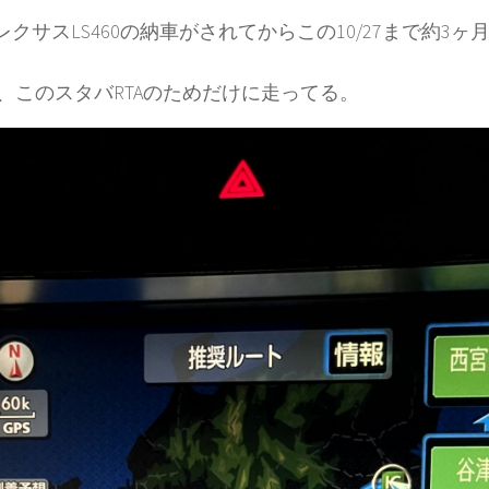
にレクサスLS460の納車がされてからこの10/27まで約3ヶ月、
、このスタバRTAのためだけに走ってる。