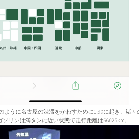
のように名古屋の渋滞をかわすために1:30に起き、諸
0、ガソリンは満タンに近い状態で走行距離は66025km。