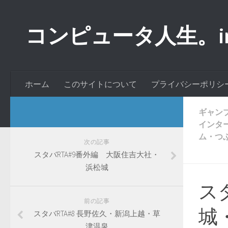
コンピュータ人生。inde
ホーム
このサイトについて
プライバシーポリシ
ギャン
インタ
ム・つ
次の記事
スタバRTA#9番外編 大阪住吉大社・
浜松城
ス
前の記事
城
スタバRTA#8 長野佐久・新潟上越・草
津温泉