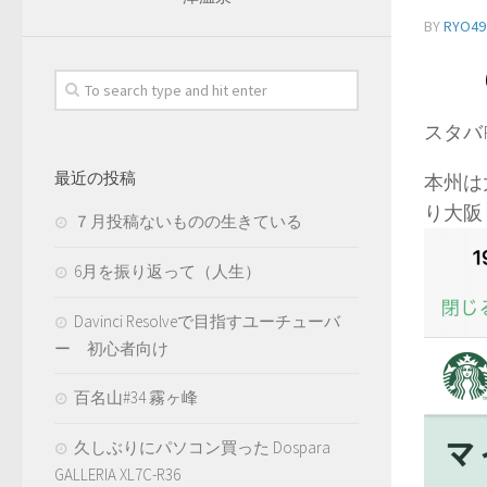
BY
RYO49
スタバR
最近の投稿
本州は
り大阪
７月投稿ないものの生きている
6月を振り返って（人生）
Davinci Resolveで目指すユーチューバ
ー 初心者向け
百名山#34 霧ヶ峰
久しぶりにパソコン買った Dospara
GALLERIA XL7C-R36