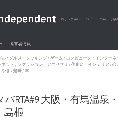
pendent
Enjoy your life with computers, goo
ー
運営者情報
ブル
/
グルメ・クッキング
/
ゲーム
/
コンピュータ・インターネ
ーネット
/
ファッション・アクセサリ
/
住まい・インテリア
/
心
ぶやき
/
趣味
/
車
タバRTA#9 大阪・有馬温泉
・島根