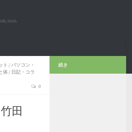
ds, tools.
ット
/
パソコン・
続き
と体
/
日記・コラ
0
・竹田