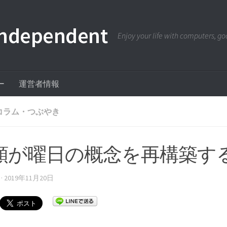
pendent
Enjoy your life with computers, goo
ー
運営者情報
コラム・つぶやき
類が曜日の概念を再構築す
·
2019年11月20日