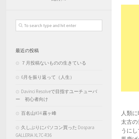
最近の投稿
７月投稿ないものの生きている
6月を振り返って（人生）
Davinci Resolveで目指すユーチューバ
ー 初心者向け
‪人類
百名山#34 霧ヶ峰
太古の
久しぶりにパソコン買った Dospara
うにし
GALLERIA XL7C-R36