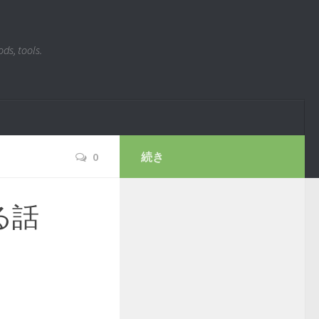
ds, tools.
0
続き
る話