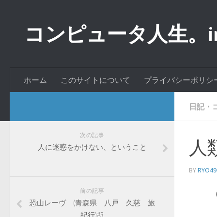
コンピュータ人生。inde
ホーム
このサイトについて
プライバシーポリシ
日記・
次の記事
人
人に迷惑をかけない、ということ
BY
RYO49
前の記事
恐山レーヴ (青森県 八戸 久慈 旅
紀行)#3