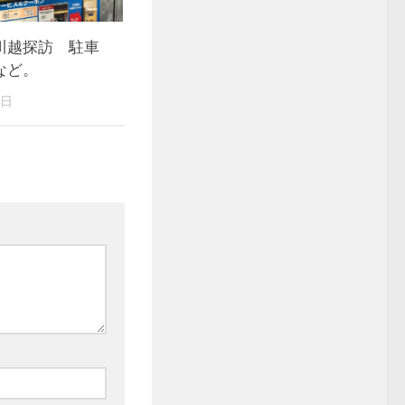
川越探訪 駐車
など。
1日