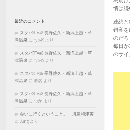
馬鹿げ
慣は続
最近のコメント
連綿と
錯覚を
スタバRTA#8 長野佐久・新潟上越・草
のだろ
津温泉
に
ryo49
より
毎日が
スタバRTA#8 長野佐久・新潟上越・草
のサイ
津温泉
に
ryo49
より
スタバRTA#8 長野佐久・新潟上越・草
津温泉
に
匿名
より
スタバRTA#8 長野佐久・新潟上越・草
津温泉
に
つか
より
会いに行くということ。 川島和津実
に
Jung
より